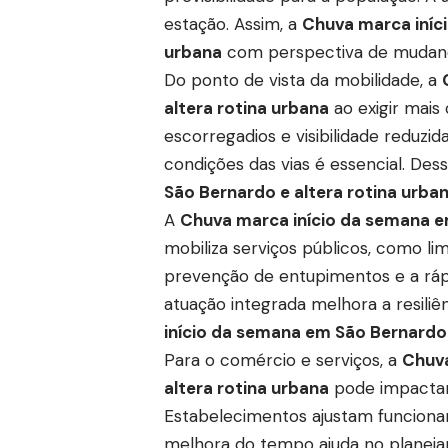
estação. Assim, a
Chuva marca iníc
urbana
com perspectiva de mudan
Do ponto de vista da mobilidade, a
altera rotina urbana
ao exigir mais
escorregadios e visibilidade reduzi
condições das vias é essencial. Des
São Bernardo e altera rotina urba
A
Chuva marca início da semana em
mobiliza serviços públicos, como l
prevenção de entupimentos e a ráp
atuação integrada melhora a resiliê
início da semana em São Bernardo 
Para o comércio e serviços, a
Chuva
altera rotina urbana
pode impactar
Estabelecimentos ajustam funcion
melhora do tempo ajuda no planeja