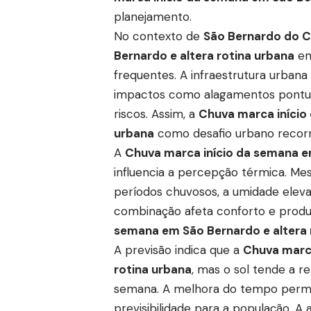
planejamento.
No contexto de
São Bernardo do 
Bernardo e altera rotina urbana
em
frequentes. A infraestrutura urban
impactos como alagamentos pontua
riscos. Assim, a
Chuva marca início
urbana
como desafio urbano recorr
A
Chuva marca início da semana em
influencia a percepção térmica. 
períodos chuvosos, a umidade ele
combinação afeta conforto e produt
semana em São Bernardo e altera 
A previsão indica que a
Chuva marca
rotina urbana
, mas o sol tende a r
semana. A melhora do tempo permit
previsibilidade para a população. A 