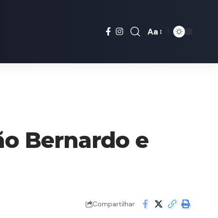
Aa
Font
Resizer
ão Bernardo e
Compartilhar