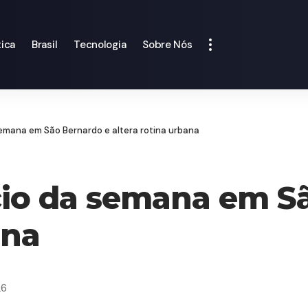
tica
Brasil
Tecnologia
Sobre Nós
emana em São Bernardo e altera rotina urbana
cio da semana em S
ana
26