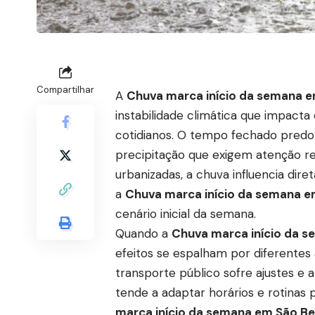
Compartilhar
A
Chuva marca início da semana em
instabilidade climática que impacta 
cotidianos. O tempo fechado predom
precipitação que exigem atenção 
urbanizadas, a chuva influencia dire
a
Chuva marca início da semana em
cenário inicial da semana.
Quando a
Chuva marca início da s
efeitos se espalham por diferentes á
transporte público sofre ajustes e
tende a adaptar horários e rotinas 
marca início da semana em São Ber