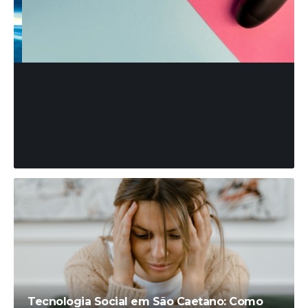
TECNOLOGIA
Fatec do ABC Paulista Promove
Convenção de Games Online
com Inscrições Gratuitas
Diego Velázquez
28 de agosto de 2024
Tecnologia Social em São Caetano: Como