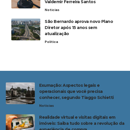
Valdemir Ferreira Santos
Noticias
São Bernardo aprova novo Plano
Diretor após 15 anos sem
atualização
Politica
Exumação: Aspectos legais e
operacionais que você precisa
conhecer, segundo Tiaggo Schietti
Noticias
Realidade virtual e visitas digitais em
imóveis: Saiba tudo sobre a revolução da
experiência de compra