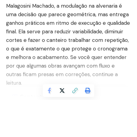
Malagosini Machado, a modulação na alvenaria é
uma decisão que parece geométrica, mas entrega
ganhos práticos em ritmo de execução e qualidade
final. Ela serve para reduzir variabilidade, diminuir
cortes e fazer o canteiro trabalhar com repetição,
o que é exatamente o que protege o cronograma
e melhora o acabamento. Se você quer entender
por que algumas obras avançam com fluxo e
outras ficam presas em correções, continue a
leitura.
Contents
Continuar lendo
Repetição como motor do canteiro: A
modulação que vira método
Menos cortes, menos perdas: A modulação que
controla desperdício