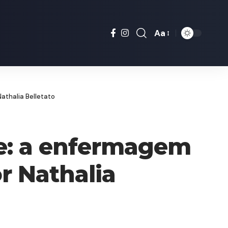
Aa
Font
Resizer
athalia Belletato
e: a enfermagem
r Nathalia