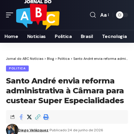
Aa
Font
Resizer
Home
Noticias
Politica
Brasil
Tecnologia
Jornal do ABC Notícias
>
Blog
>
Politica
>
Santo André envia reforma administrativa à Câmara para custear Super Especialidades
POLITICA
Santo André envia reforma
administrativa à Câmara para
custear Super Especialidades
Diego Velázquez
Publicado 24 de junho de 2026