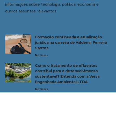
informações sobre tecnologia, política, economia e
outros assuntos relevantes.
Formação continuada e atualização
jurídica na carreira de Valdemir Ferreira
Santos
Noticias
Como o tratamento de efluentes
contribui para o desenvolvimento
sustentável? Entenda com a Versa
Engenharia Ambiental LTDA
Noticias