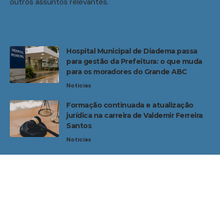
outros assuntos relevantes.
Hospital Municipal de Diadema passa
para gestão da Prefeitura: o que muda
para os moradores do Grande ABC
Noticias
Formação continuada e atualização
jurídica na carreira de Valdemir Ferreira
Santos
Noticias