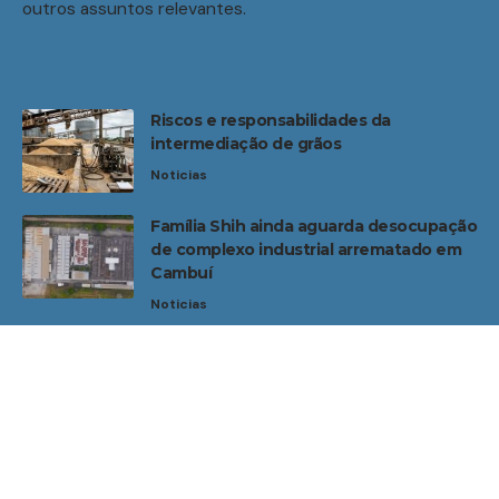
outros assuntos relevantes.
Riscos e responsabilidades da
intermediação de grãos
Noticias
Família Shih ainda aguarda desocupação
de complexo industrial arrematado em
Cambuí
Noticias
Home
Sobre Nós
Noticias
Quem Faz
Contato