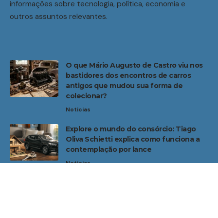
informações sobre tecnologia, política, economia e
outros assuntos relevantes.
O que Mário Augusto de Castro viu nos
bastidores dos encontros de carros
antigos que mudou sua forma de
colecionar?
Noticias
Explore o mundo do consórcio: Tiago
Oliva Schietti explica como funciona a
contemplação por lance
Noticias