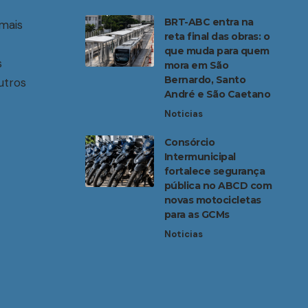
BRT-ABC entra na
mais
reta final das obras: o
que muda para quem
s
mora em São
Bernardo, Santo
utros
André e São Caetano
Noticias
Consórcio
Intermunicipal
fortalece segurança
pública no ABCD com
novas motocicletas
para as GCMs
Noticias