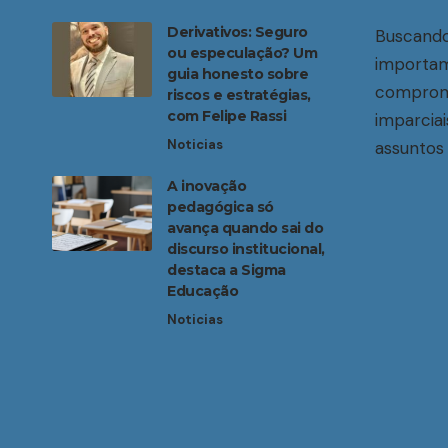
Derivativos: Seguro
Buscando
ou especulação? Um
importam
guia honesto sobre
compromi
riscos e estratégias,
com Felipe Rassi
imparciai
Noticias
assuntos 
A inovação
pedagógica só
avança quando sai do
discurso institucional,
destaca a Sigma
Educação
Noticias