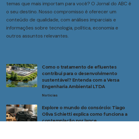
temas que mais importam para você? O Jornal do ABC é
o seu destino. Nosso compromisso é oferecer um
conteúdo de qualidade, com análises imparciais e
informações sobre tecnologia, política, economia e
outros assuntos relevantes.
Como o tratamento de efluentes
contribui para o desenvolvimento
sustentável? Entenda com a Versa
Engenharia Ambiental LTDA
Noticias
Explore o mundo do consórcio: Tiago
Oliva Schietti explica como funciona a
contemplação por lance
Noticias