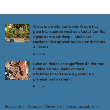
O custo de não participar: O que fica
para trás quando você se afasta? Confira
agora com o Sindnapi – Sindicato
Nacional dos Aposentados, Pensionistas
e Idosos
Noticias
Base de dados cartográficos do sistema
hídrico de São Paulo: como a
atualização fortalece a gestão e o
planejamento urbano
Noticias
Buscando notícias confiáveis e bem escritas sobre os