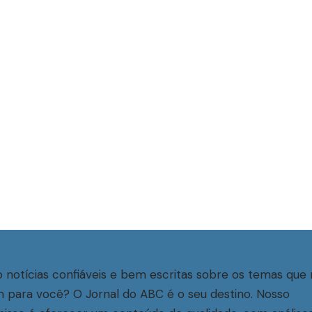
 notícias confiáveis e bem escritas sobre os temas que 
 para você? O Jornal do ABC é o seu destino. Nosso