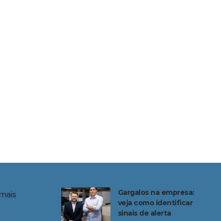
Gargalos na empresa:
mais
veja como identificar
sinais de alerta