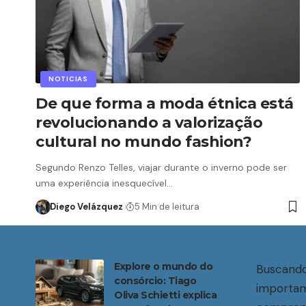
NOTICIAS
De que forma a moda étnica está
revolucionando a valorização
cultural no mundo fashion?
Segundo Renzo Telles, viajar durante o inverno pode ser
uma experiência inesquecível…
Diego Velázquez
5 Min de leitura
Explore o mundo do
Buscando
consórcio: Tiago
importam
Oliva Schietti explica