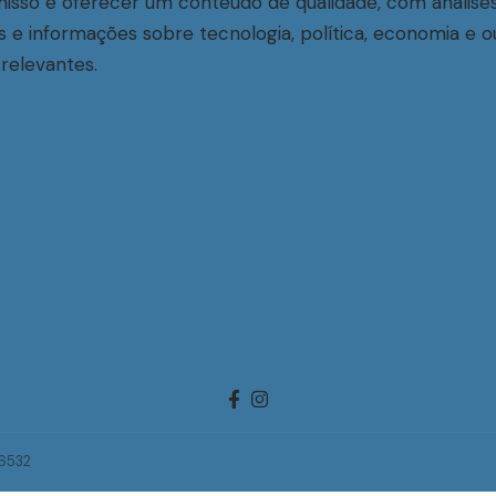
sso é oferecer um conteúdo de qualidade, com análise
s e informações sobre tecnologia, política, economia e o
relevantes.
-6532