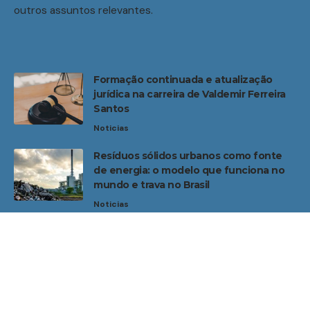
outros assuntos relevantes.
Formação continuada e atualização
jurídica na carreira de Valdemir Ferreira
Santos
Noticias
Resíduos sólidos urbanos como fonte
de energia: o modelo que funciona no
mundo e trava no Brasil
Noticias