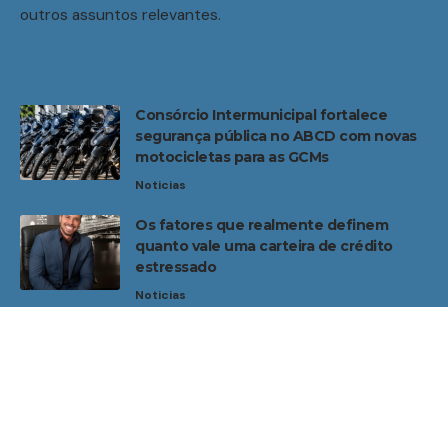
outros assuntos relevantes.
Consórcio Intermunicipal fortalece
segurança pública no ABCD com novas
motocicletas para as GCMs
Noticias
Os fatores que realmente definem
quanto vale uma carteira de crédito
estressado
Noticias