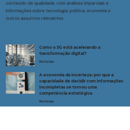
conteúdo de qualidade, com análises imparciais e
informações sobre tecnologia, política, economia e
outros assuntos relevantes.
Como o 5G está acelerando a
transformação digital?
Noticias
A economia da incerteza: por que a
capacidade de decidir com informações
incompletas se tornou uma
competência estratégica
Noticias