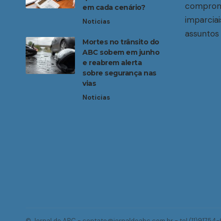
compromi
em cada cenário?
imparciai
Noticias
assuntos 
Mortes no trânsito do
ABC sobem em junho
e reabrem alerta
sobre segurança nas
vias
Noticias
© Jornal do ABC -
contato@jornaldoabc.com.br
- tel.(11)91754