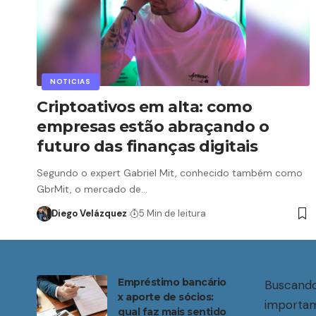
NOTICIAS
Criptoativos em alta: como
empresas estão abraçando o
futuro das finanças digitais
Segundo o expert Gabriel Mit, conhecido também como
GbrMit, o mercado de…
Diego Velázquez
5 Min de leitura
Empréstimo bancário
Buscando
x aporte de sócios:
importam
qual faz mais sentido