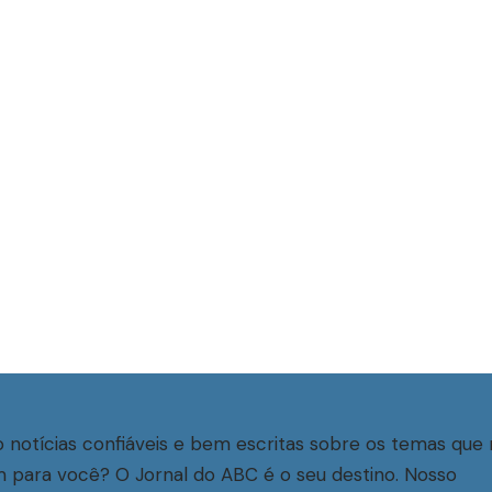
 notícias confiáveis e bem escritas sobre os temas que 
 para você? O Jornal do ABC é o seu destino. Nosso