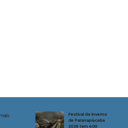
Festival de Inverno
mais
de Paranapiacaba
2026 tem 400