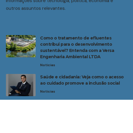
informações sobre tecnologia, política, economia e
outros assuntos relevantes.
Como o tratamento de efluentes
contribui para o desenvolvimento
sustentável? Entenda com a Versa
Engenharia Ambiental LTDA
Noticias
Saúde e cidadania: Veja como o acesso
ao cuidado promove a inclusão social
Noticias