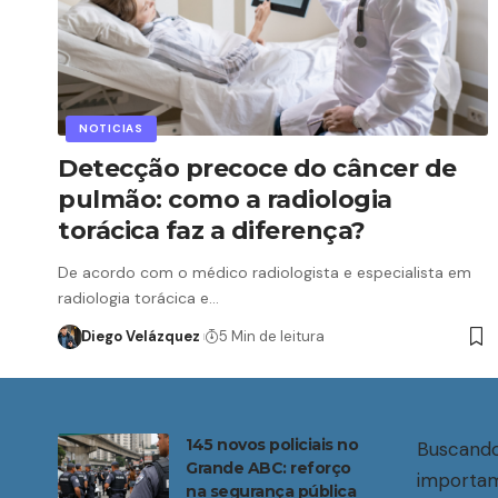
NOTICIAS
Detecção precoce do câncer de
pulmão: como a radiologia
torácica faz a diferença?
De acordo com o médico radiologista e especialista em
radiologia torácica e…
Diego Velázquez
5 Min de leitura
145 novos policiais no
Buscando
Grande ABC: reforço
importam
na segurança pública