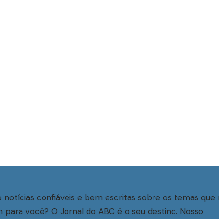
 notícias confiáveis e bem escritas sobre os temas que 
 para você? O Jornal do ABC é o seu destino. Nosso