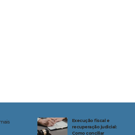
Execução fiscal e
mais
recuperação judicial:
Como conciliar