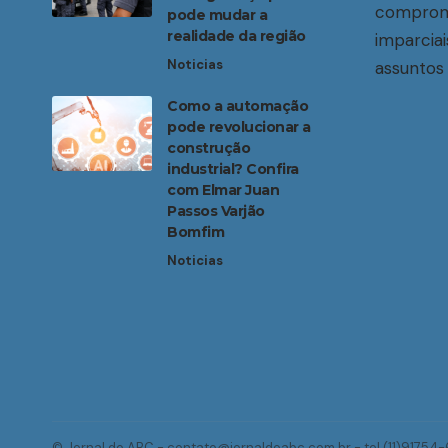
compromi
pode mudar a
realidade da região
imparciai
Noticias
assuntos 
Como a automação
pode revolucionar a
construção
industrial? Confira
com Elmar Juan
Passos Varjão
Bomfim
Noticias
© Jornal do ABC -
contato@jornaldoabc.com.br
- tel.(11)91754