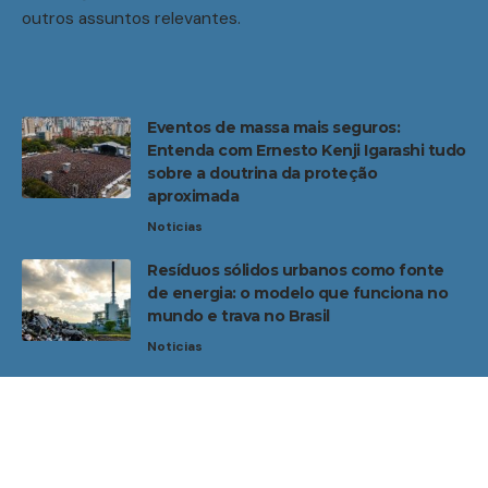
outros assuntos relevantes.
Eventos de massa mais seguros:
Entenda com Ernesto Kenji Igarashi tudo
sobre a doutrina da proteção
aproximada
Noticias
Resíduos sólidos urbanos como fonte
de energia: o modelo que funciona no
mundo e trava no Brasil
Noticias