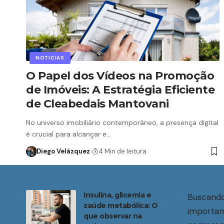
NOTICIAS
O Papel dos Vídeos na Promoção
de Imóveis: A Estratégia Eficiente
de Cleabedais Mantovani
No universo imobiliário contemporâneo, a presença digital
é crucial para alcançar e…
Diego Velázquez
4 Min de leitura
Insulina, glicemia e
Buscando
saúde metabólica: O
importam
que observar na