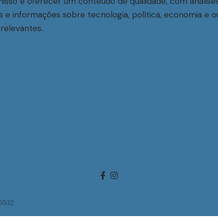
sso é oferecer um conteúdo de qualidade, com análise
s e informações sobre tecnologia, política, economia e o
relevantes.
-6532