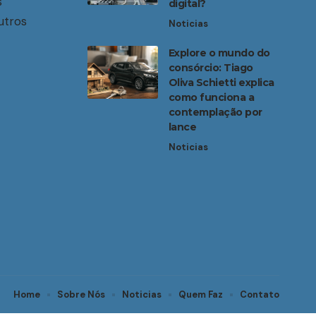
s
digital?
utros
Noticias
Explore o mundo do
consórcio: Tiago
Oliva Schietti explica
como funciona a
contemplação por
lance
Noticias
Home
Sobre Nós
Noticias
Quem Faz
Contato