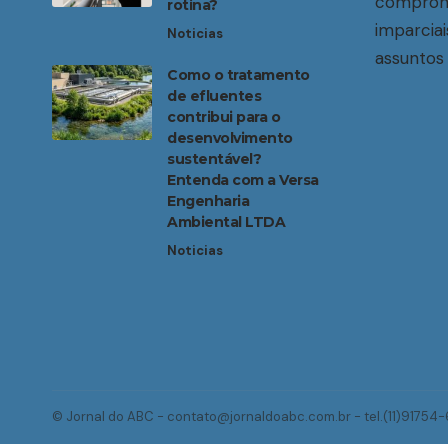
compromi
rotina?
imparciai
Noticias
assuntos 
Como o tratamento
de efluentes
contribui para o
desenvolvimento
sustentável?
Entenda com a Versa
Engenharia
Ambiental LTDA
Noticias
© Jornal do ABC -
contato@jornaldoabc.com.br
- tel.(11)91754