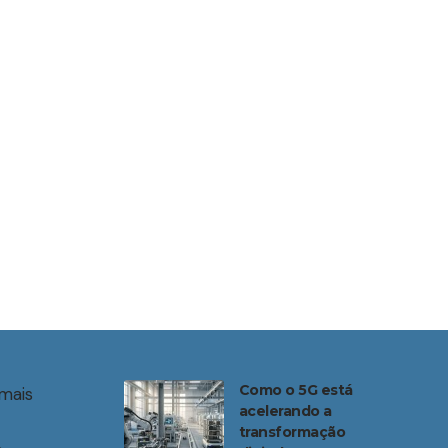
Como o 5G está
mais
acelerando a
transformação