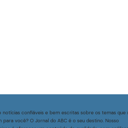
 notícias confiáveis e bem escritas sobre os temas que 
 para você? O Jornal do ABC é o seu destino. Nosso