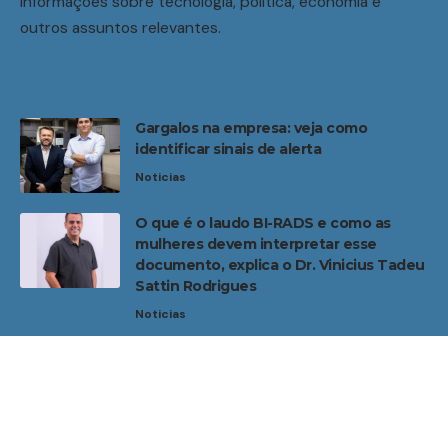
informações sobre tecnologia, política, economia e
outros assuntos relevantes.
Gargalos na empresa: veja como
identificar sinais de alerta
Noticias
O que é o laudo BI-RADS e como as
mulheres devem interpretar esse
documento, explica o Dr. Vinicius Tadeu
Sattin Rodrigues
Noticias