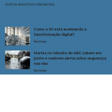
outros assuntos relevantes.
Como o 5G está acelerando a
transformação digital?
Noticias
Mortes no trânsito do ABC sobem em
junho e reabrem alerta sobre segurança
nas vias
Noticias
Home
Sobre Nós
Noticias
Quem Faz
Contato