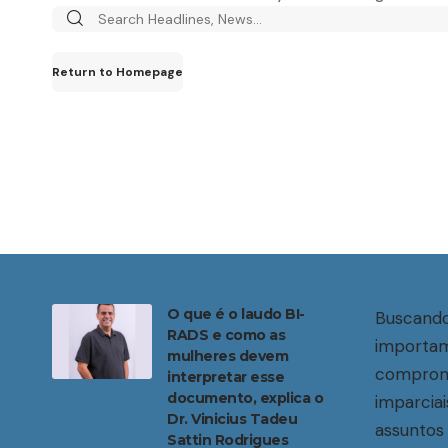
Search
for:
Return to Homepage
O que é o laudo BI-
Buscando
RADS e como as
importam
mulheres devem
compromi
interpretar esse
documento, explica o
imparciai
Dr. Vinicius Tadeu
assuntos 
Sattin Rodrigues