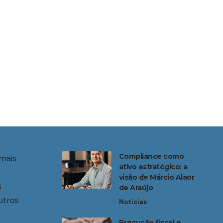
Compliance como
mais
ativo estratégico: a
visão de Márcio Alaor
s
de Araújo
utros
Noticias
Execução fiscal e