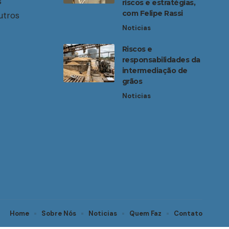
s
riscos e estratégias,
com Felipe Rassi
utros
Noticias
Riscos e
responsabilidades da
intermediação de
grãos
Noticias
Home
Sobre Nós
Noticias
Quem Faz
Contato