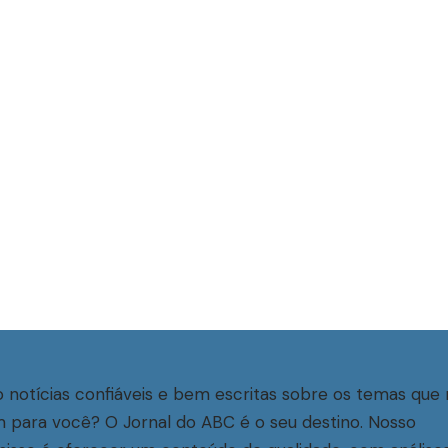
 notícias confiáveis e bem escritas sobre os temas que 
 para você? O Jornal do ABC é o seu destino. Nosso