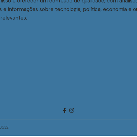
sso é oferecer um conteúdo de qualidade, com análise
s e informações sobre tecnologia, política, economia e o
relevantes.
-6532