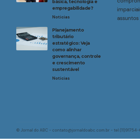
compromi
básica, tecnologia e
empregabilidade?
imparciai
Noticias
assuntos 
Planejamento
tributário
estratégico: Veja
como alinhar
governança, controle
e crescimento
sustentável
Noticias
© Jornal do ABC -
contato@jornaldoabc.com.br
- tel.(11)91754