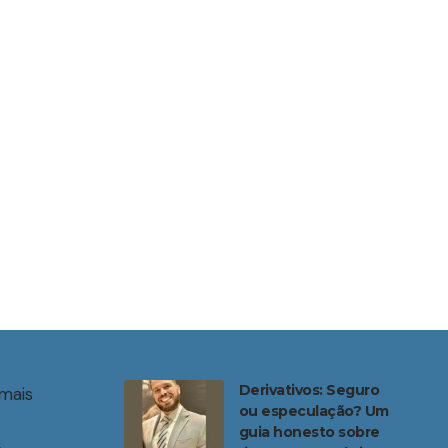
Derivativos: Seguro
mais
ou especulação? Um
guia honesto sobre