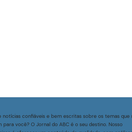
 notícias confiáveis e bem escritas sobre os temas que 
 para você? O Jornal do ABC é o seu destino. Nosso