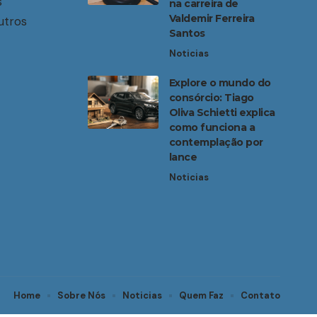
s
na carreira de
Valdemir Ferreira
utros
Santos
Noticias
Explore o mundo do
consórcio: Tiago
Oliva Schietti explica
como funciona a
contemplação por
lance
Noticias
Home
Sobre Nós
Noticias
Quem Faz
Contato