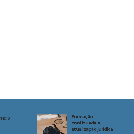
Formação
mais
continuada e
atualização jurídica