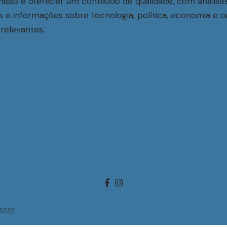
sso é oferecer um conteúdo de qualidade, com análise
s e informações sobre tecnologia, política, economia e o
relevantes.
-6532