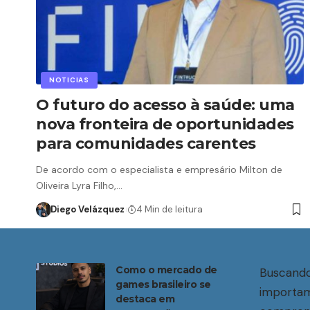
NOTICIAS
O futuro do acesso à saúde: uma
nova fronteira de oportunidades
para comunidades carentes
De acordo com o especialista e empresário Milton de
Oliveira Lyra Filho,…
Diego Velázquez
4 Min de leitura
Como o mercado de
Buscando
games brasileiro se
importam
destaca em