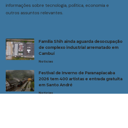
informações sobre tecnologia, política, economia e
outros assuntos relevantes.
Família Shih ainda aguarda desocupação
de complexo industrial arrematado em
Cambuí
Noticias
Festival de Inverno de Paranapiacaba
2026 tem 400 artistas e entrada gratuita
em Santo André
Noticias