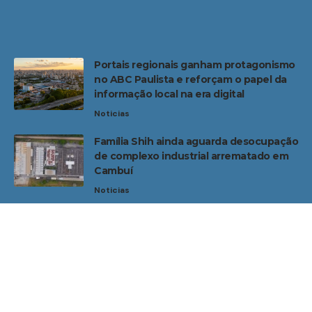
Portais regionais ganham protagonismo
no ABC Paulista e reforçam o papel da
informação local na era digital
Noticias
Família Shih ainda aguarda desocupação
de complexo industrial arrematado em
Cambuí
Noticias
Home
Sobre Nós
Noticias
Quem Faz
Contato