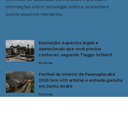
informações sobre tecnologia, política, economia e
outros assuntos relevantes.
Exumação: Aspectos legais e
operacionais que você precisa
conhecer, segundo Tiaggo Schietti
Noticias
Festival de Inverno de Paranapiacaba
2026 tem 400 artistas e entrada gratuita
em Santo André
Noticias