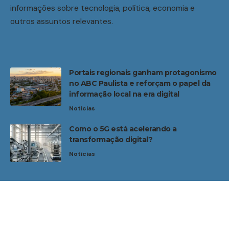
informações sobre tecnologia, política, economia e
outros assuntos relevantes.
Portais regionais ganham protagonismo
no ABC Paulista e reforçam o papel da
informação local na era digital
Noticias
Como o 5G está acelerando a
transformação digital?
Noticias