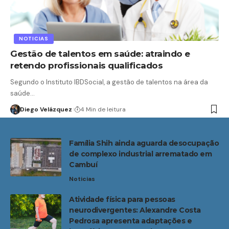
NOTICIAS
Gestão de talentos em saúde: atraindo e
retendo profissionais qualificados
Segundo o Instituto IBDSocial, a gestão de talentos na área da
saúde…
Diego Velázquez
4 Min de leitura
Família Shih ainda aguarda desocupação
de complexo industrial arrematado em
Cambuí
Noticias
Atividade física para pessoas
neurodivergentes: Alexandre Costa
Pedrosa apresenta adaptações e