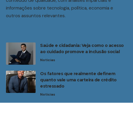
conteúdo de qualidade, com análises imparciais e
informações sobre tecnologia, política, economia e
outros assuntos relevantes.
Saúde e cidadania: Veja como o acesso
ao cuidado promove a inclusão social
Noticias
Os fatores que realmente definem
quanto vale uma carteira de crédito
estressado
Noticias