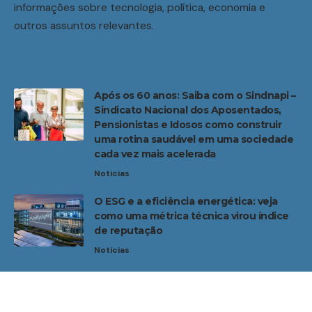
informações sobre tecnologia, política, economia e
outros assuntos relevantes.
Após os 60 anos: Saiba com o Sindnapi –
Sindicato Nacional dos Aposentados,
Pensionistas e Idosos como construir
uma rotina saudável em uma sociedade
cada vez mais acelerada
Noticias
O ESG e a eficiência energética: veja
como uma métrica técnica virou índice
de reputação
Noticias