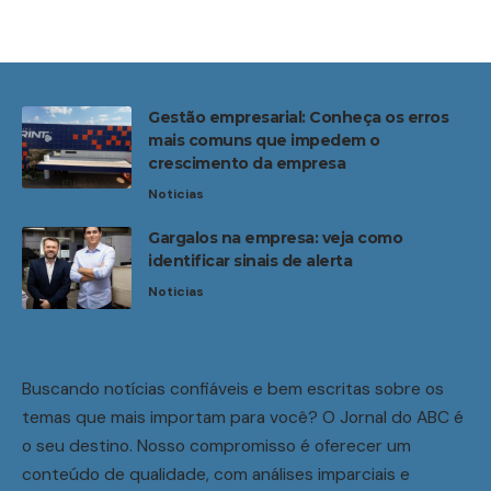
Gestão empresarial: Conheça os erros
mais comuns que impedem o
crescimento da empresa
Noticias
Gargalos na empresa: veja como
identificar sinais de alerta
Noticias
Buscando notícias confiáveis e bem escritas sobre os
temas que mais importam para você? O Jornal do ABC é
o seu destino. Nosso compromisso é oferecer um
conteúdo de qualidade, com análises imparciais e