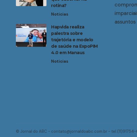
compromi
rotina?
imparciai
Noticias
assuntos 
Hapvida realiza
palestra sobre
trajetória e modelo
de saúde na ExpoPIM
4.0 em Manaus
Noticias
© Jornal do ABC -
contato@jornaldoabc.com.br
- tel.(11)91754