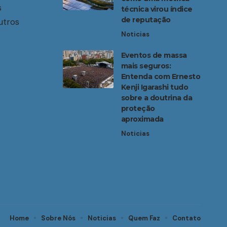
s
técnica virou índice
de reputação
utros
Noticias
Eventos de massa
mais seguros:
Entenda com Ernesto
Kenji Igarashi tudo
sobre a doutrina da
proteção
aproximada
Noticias
Home
Sobre Nós
Noticias
Quem Faz
Contato