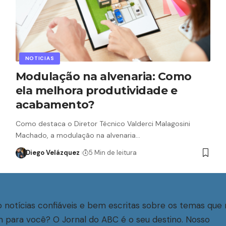
NOTICIAS
Modulação na alvenaria: Como
ela melhora produtividade e
acabamento?
Como destaca o Diretor Técnico Valderci Malagosini
Machado, a modulação na alvenaria…
Diego Velázquez
5 Min de leitura
 notícias confiáveis e bem escritas sobre os temas que 
 para você? O Jornal do ABC é o seu destino. Nosso