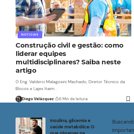
NOTICIAS
Construção civil e gestão: como
liderar equipes
multidisciplinares? Saiba neste
artigo
O Eng. Valderci Malagosini Machado, Diretor Técnico da
Blocos e Lajes Itaim…
Diego Velázquez
6 Min de leitura
Insulina, glicemia e
Buscando
saúde metabólica: O
importam
que observar na