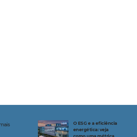
O ESG e a eficiência
mais
energética: veja
como uma métrica