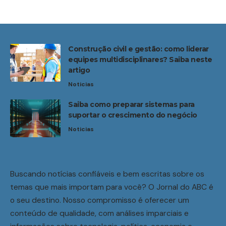
Construção civil e gestão: como liderar
equipes multidisciplinares? Saiba neste
artigo
Noticias
Saiba como preparar sistemas para
suportar o crescimento do negócio
Noticias
Buscando notícias confiáveis e bem escritas sobre os
temas que mais importam para você? O Jornal do ABC é
o seu destino. Nosso compromisso é oferecer um
conteúdo de qualidade, com análises imparciais e