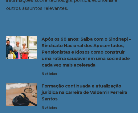
informações sobre tecnologia, política, economia e
outros assuntos relevantes.
Após os 60 anos: Saiba com o Sindnapi –
Sindicato Nacional dos Aposentados,
Pensionistas e Idosos como construir
uma rotina saudável em uma sociedade
cada vez mais acelerada
Noticias
Formação continuada e atualização
jurídica na carreira de Valdemir Ferreira
Santos
Noticias