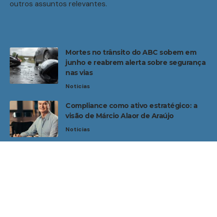
outros assuntos relevantes.
Mortes no trânsito do ABC sobem em
junho e reabrem alerta sobre segurança
nas vias
Noticias
Compliance como ativo estratégico: a
visão de Márcio Alaor de Araújo
Noticias
Home
Sobre Nós
Noticias
Quem Faz
Contato