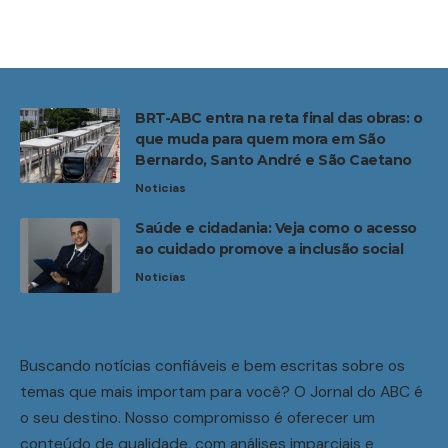
BRT-ABC entra na reta final das obras: o
que muda para quem mora em São
Bernardo, Santo André e São Caetano
Noticias
Saúde e cidadania: Veja como o acesso
ao cuidado promove a inclusão social
Noticias
Buscando notícias confiáveis e bem escritas sobre os
temas que mais importam para você? O Jornal do ABC é
o seu destino. Nosso compromisso é oferecer um
conteúdo de qualidade, com análises imparciais e