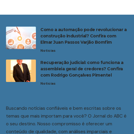
Como a automação pode revolucionar a
construção industrial? Confira com
Elmar Juan Passos Varjão Bomfim
Noticias
Recuperação judicial: como funciona a
assembleia geral de credores? Confira
com Rodrigo Gonçalves Pimentel
Noticias
Buscando notícias confiáveis e bem escritas sobre os
temas que mais importam para você? O Jornal do ABC é
o seu destino. Nosso compromisso é oferecer um
conteúdo de qualidade, com análises imparciais e