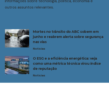
informações sobre tecnologia, política, economia e
outros assuntos relevantes.
Mortes no trânsito do ABC sobem em
junho e reabrem alerta sobre segurança
nas vias
Noticias
O ESG e a eficiência energética: veja
como uma métrica técnica virou índice
de reputação
Noticias