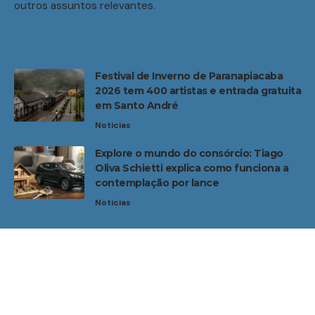
outros assuntos relevantes.
Festival de Inverno de Paranapiacaba
2026 tem 400 artistas e entrada gratuita
em Santo André
Noticias
Explore o mundo do consórcio: Tiago
Oliva Schietti explica como funciona a
contemplação por lance
Noticias