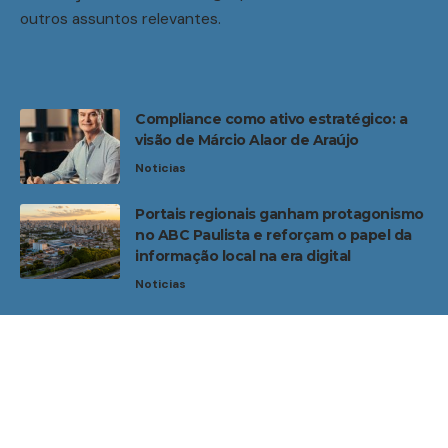
outros assuntos relevantes.
Compliance como ativo estratégico: a
visão de Márcio Alaor de Araújo
Noticias
Portais regionais ganham protagonismo
no ABC Paulista e reforçam o papel da
informação local na era digital
Noticias