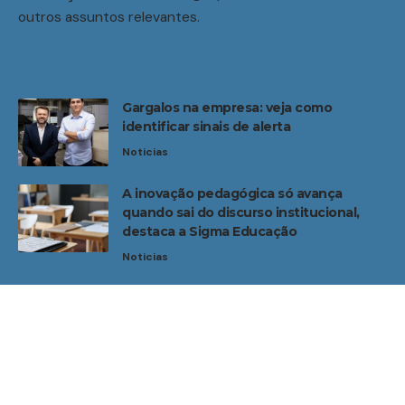
outros assuntos relevantes.
Gargalos na empresa: veja como
identificar sinais de alerta
Noticias
A inovação pedagógica só avança
quando sai do discurso institucional,
destaca a Sigma Educação
Noticias