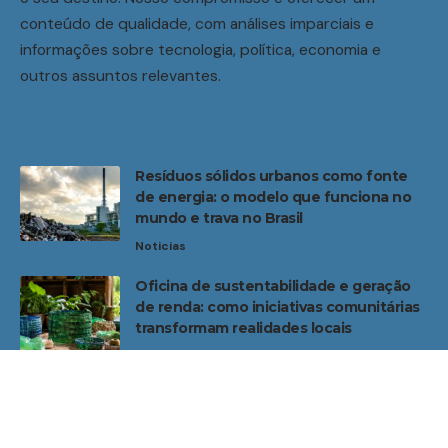
conteúdo de qualidade, com análises imparciais e
informações sobre tecnologia, política, economia e
outros assuntos relevantes.
Resíduos sólidos urbanos como fonte
de energia: o modelo que funciona no
mundo e trava no Brasil
Noticias
Oficina de sustentabilidade e geração
de renda: como iniciativas comunitárias
transformam realidades locais
Noticias