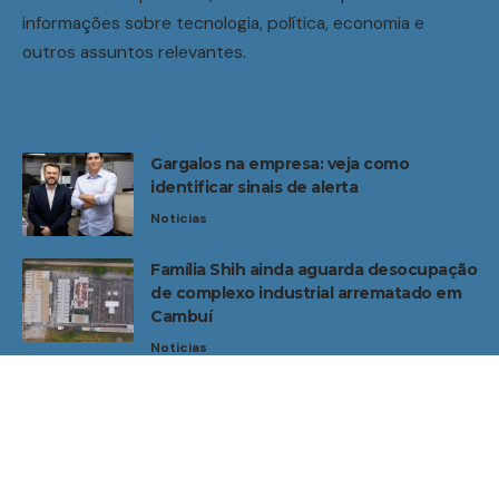
informações sobre tecnologia, política, economia e
outros assuntos relevantes.
Gargalos na empresa: veja como
identificar sinais de alerta
Noticias
Família Shih ainda aguarda desocupação
de complexo industrial arrematado em
Cambuí
Noticias