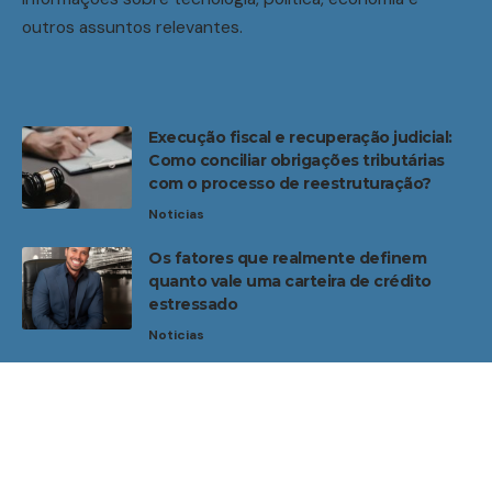
outros assuntos relevantes.
Execução fiscal e recuperação judicial:
Como conciliar obrigações tributárias
com o processo de reestruturação?
Noticias
Os fatores que realmente definem
quanto vale uma carteira de crédito
estressado
Noticias