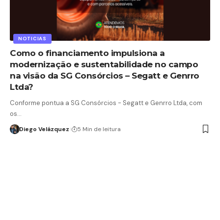
NOTICIAS
Como o financiamento impulsiona a
modernização e sustentabilidade no campo
na visão da SG Consórcios – Segatt e Genrro
Ltda?
Conforme pontua a SG Consórcios - Segatt e Genrro Ltda, com
os…
Diego Velázquez
5 Min de leitura