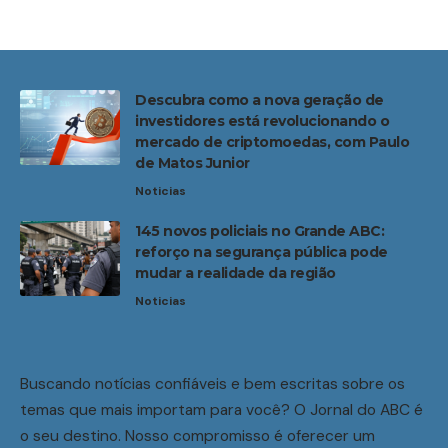
Descubra como a nova geração de
investidores está revolucionando o
mercado de criptomoedas, com Paulo
de Matos Junior
Noticias
145 novos policiais no Grande ABC:
reforço na segurança pública pode
mudar a realidade da região
Noticias
Buscando notícias confiáveis e bem escritas sobre os
temas que mais importam para você? O Jornal do ABC é
o seu destino. Nosso compromisso é oferecer um