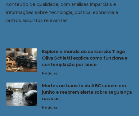
conteúdo de qualidade, com análises imparciais e
informações sobre tecnologia, política, economia e
outros assuntos relevantes.
Explore o mundo do consórcio: Tiago
Oliva Schietti explica como funciona a
contemplação por lance
Noticias
Mortes no trânsito do ABC sobem em
junho e reabrem alerta sobre segurança
nas vias
Noticias