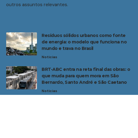
outros assuntos relevantes.
Resíduos sólidos urbanos como fonte
de energia: o modelo que funciona no
mundo e trava no Brasil
Noticias
BRT-ABC entra na reta final das obras: o
que muda para quem mora em São
Bernardo, Santo André e São Caetano
Noticias