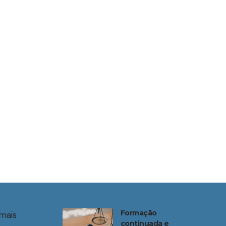
Formação
mais
continuada e