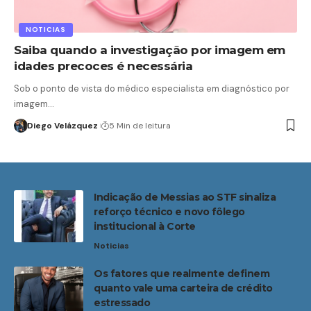
NOTICIAS
Saiba quando a investigação por imagem em
idades precoces é necessária
Sob o ponto de vista do médico especialista em diagnóstico por
imagem…
Diego Velázquez
5 Min de leitura
Indicação de Messias ao STF sinaliza
reforço técnico e novo fôlego
institucional à Corte
Noticias
Os fatores que realmente definem
quanto vale uma carteira de crédito
estressado