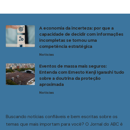
A economia da incerteza: por que a
capacidade de decidir com informações
incompletas se tornou uma
competência estratégica
Noticias
Eventos de massa mais seguros:
Entenda com Ernesto Kenji Igarashi tudo
sobre a doutrina da proteção
aproximada
Noticias
Buscando notícias confiáveis e bem escritas sobre os
temas que mais importam para você? O Jornal do ABC é