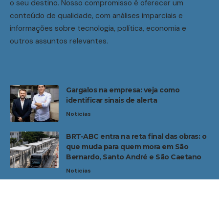
o seu destino. Nosso compromisso é oferecer um
conteúdo de qualidade, com análises imparciais e
informações sobre tecnologia, política, economia e
outros assuntos relevantes.
Gargalos na empresa: veja como
identificar sinais de alerta
Noticias
BRT-ABC entra na reta final das obras: o
que muda para quem mora em São
Bernardo, Santo André e São Caetano
Noticias