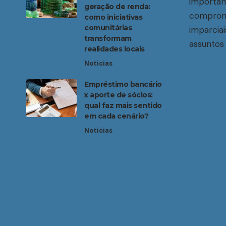
importam
geração de renda:
compromi
como iniciativas
comunitárias
imparciai
transformam
assuntos 
realidades locais
Noticias
Empréstimo bancário
x aporte de sócios:
qual faz mais sentido
em cada cenário?
Noticias