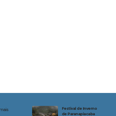
Festival de Inverno
mais
de Paranapiacaba